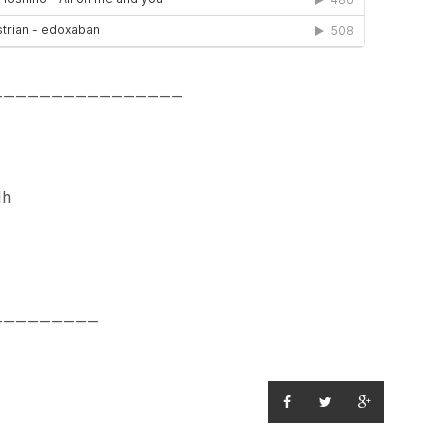
————————————————
1h
—————————