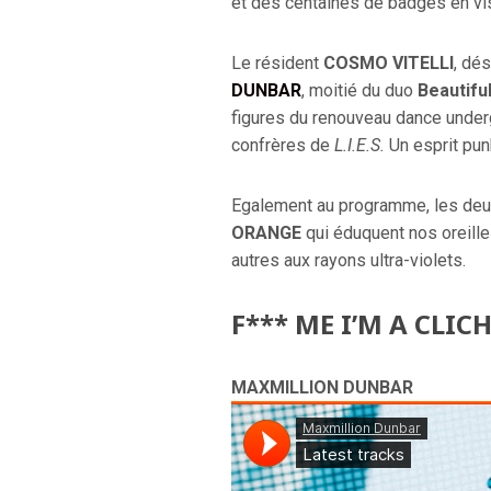
et des centaines de badges en vi
Le résident
COSMO VITELLI
, dés
DUNBAR
, moitié du duo
Beautif
figures du renouveau dance under
confrères de
L.I.E.S.
Un esprit pun
Egalement au programme, les deu
ORANGE
qui éduquent nos oreilles
autres aux rayons ultra-violets.
F*** ME I’M A CLICH
MAXMILLION DUNBAR