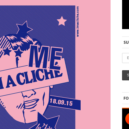
SU
FO