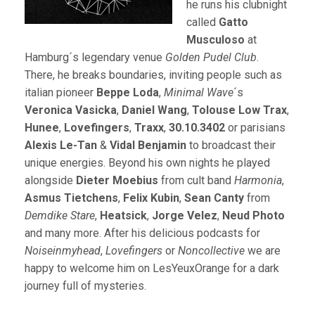
he runs his clubnight
called
Gatto
Musculoso
at
Hamburg´s legendary venue
Golden Pudel Club
.
There, he breaks boundaries, inviting people such as
italian pioneer
Beppe Loda
,
Minimal Wave
´s
Veronica Vasicka
,
Daniel Wang
,
Tolouse Low Trax
,
Hunee
,
Lovefingers
,
Traxx
,
30.10.3402
or parisians
Alexis Le-Tan
&
Vidal Benjamin
to broadcast their
unique energies. Beyond his own nights he played
alongside
Dieter Moebius
from cult band
Harmonia
,
Asmus Tietchens
,
Felix Kubin
,
Sean Canty
from
Demdike Stare
,
Heatsick
,
Jorge Velez
,
Neud Photo
and many more. After his delicious podcasts for
Noiseinmyhead
,
Lovefingers
or
Noncollective
we are
happy to welcome him on LesYeuxOrange for a dark
journey full of mysteries.