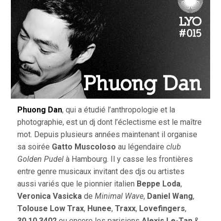
Phuong Dan
, qui a étudié l’anthropologie et la
photographie, est un dj dont l’éclectisme est le maître
mot. Depuis plusieurs années maintenant il organise
sa soirée
Gatto Muscoloso
au légendaire
club
Golden Pudel
à Hambourg. Il y casse les frontières
entre genre musicaux invitant des djs ou artistes
aussi variés que le pionnier italien
Beppe Loda
,
Veronica Vasicka
de
Minimal Wave
,
Daniel Wang
,
Tolouse Low Trax
,
Hunee
,
Traxx
,
Lovefingers
,
30.10.3402
ou encore les parisiens
Alexis Le-Tan
&