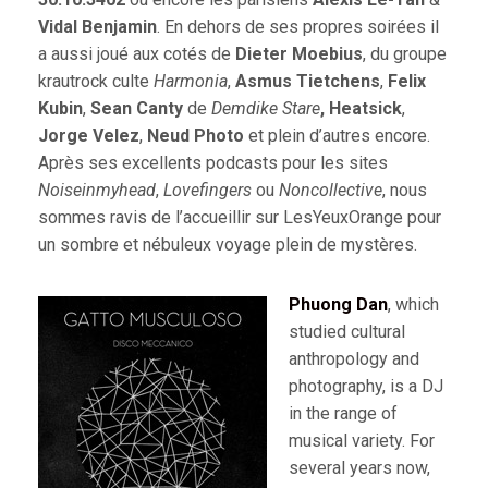
Vidal Benjamin
.
En dehors de ses propres soirées il
a aussi joué aux cotés de
Dieter Moebius
, du groupe
krautrock culte
Harmonia
,
Asmus Tietchens
,
Felix
Kubin
,
Sean Canty
de
Demdike Stare
, Heatsick
,
Jorge Velez
,
Neud Photo
et plein d’autres encore.
Après ses excellents podcasts pour les sites
Noiseinmyhead
,
Lovefingers
ou
Noncollective
, nous
sommes ravis de l’accueillir sur LesYeuxOrange pour
un sombre et nébuleux voyage plein de mystères.
Phuong Dan
, which
studied cultural
anthropology and
photography, is a DJ
in the range of
musical variety. For
several years now,