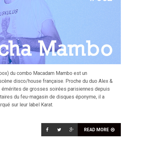
box) du combo Macadam Mambo est un
scène disco/house française. Proche du duo Alex &
rs émérites de grosses soirées parisiennes depuis
aires du feu-magasin de disques éponyme, il a
rqué sur leur label Karat.
READ MORE