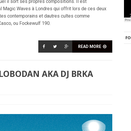
el il sort ses propres compositions. Il est
l Magic Waves à Londres qui offrit lors de ces deux
istes contemporains et dautres cultes comme
Casco, ou Fockewulf 190.
FO
READ MORE
SLOBODAN AKA DJ BRKA