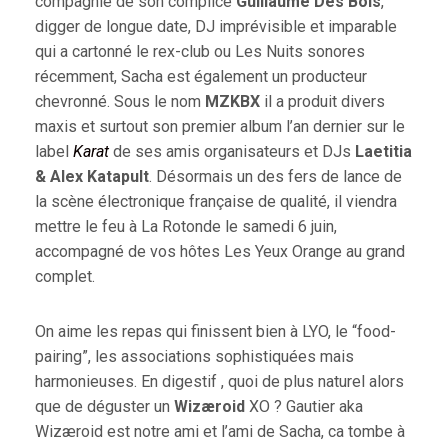
compagnie de son complice
Guillaume Des Bois
,
digger de longue date, DJ imprévisible et imparable
qui a cartonné le rex-club ou Les Nuits sonores
récemment, Sacha est également un producteur
chevronné. Sous le nom
MZKBX
il a produit divers
maxis et surtout son premier album l’an dernier sur le
label
Karat
de ses amis organisateurs et DJs
Laetitia
& Alex Katapult
. Désormais un des fers de lance de
la scène électronique française de qualité, il viendra
mettre le feu à La Rotonde le samedi 6 juin,
accompagné de vos hôtes Les Yeux Orange au grand
complet.
On aime les repas qui finissent bien à LYO, le “food-
pairing”, les associations sophistiquées mais
harmonieuses. En digestif , quoi de plus naturel alors
que de déguster un
Wizæroid
XO ? Gautier aka
Wizæroid est notre ami et l’ami de Sacha, ca tombe à